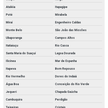
Válvula wafer inox
Ataléia
Itapagipe
Válvulas aço carbono
Poté
Mirabela
Valvulas em aço inox
Miraí
Engenheiro Caldas
Valvulas e conexões em aço inox
Monte Belo
São João das Missões
Válvulas esfera
Ubaporanga
Campos Altos
Valvulas de esfera em aço inox
Itatiaiuçu
Rio Casca
Vávula de retenção horizontal inox
Santa Maria do Suaçuí
Lagoa Dourada
Ilicínea
Mar de Espanha
Itapeva
Bom Repouso
Rio Vermelho
Dores do Indaiá
Água Boa
Conceição do Rio Verde
Jequeri
Chapada Gaúcha
Cambuquira
Perdigão
Teixeiras
Cristais