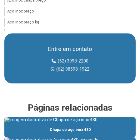
Aço inox chapa preço
Aço inox preço
Aço inox preço kg
Aco inox preço kilo
Adaptador storz
Entre em contato
Adaptador storz 2 1 2
(62) 3998-2200
Barra de aço inox preço
(62) 98598-1922
Barra chata inox
Barra chata inox 304
Barra quadrada inox
Páginas relacionadas
Barra quadrada inox preço
Barra redonda de aço inox 304
Chapa de aço inox 430
Barra redonda inox