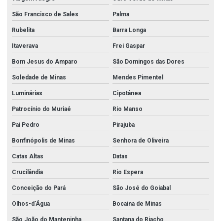
São Francisco de Sales
Palma
Rubelita
Barra Longa
Itaverava
Frei Gaspar
Bom Jesus do Amparo
São Domingos das Dores
Soledade de Minas
Mendes Pimentel
Luminárias
Cipotânea
Patrocínio do Muriaé
Rio Manso
Pai Pedro
Pirajuba
Bonfinópolis de Minas
Senhora de Oliveira
Catas Altas
Datas
Crucilândia
Rio Espera
Conceição do Pará
São José do Goiabal
Olhos-d'Água
Bocaina de Minas
São João do Manteninha
Santana do Riacho