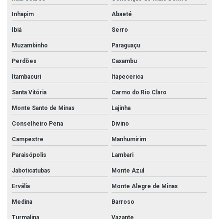
Tubos de aço carbono nbr 5590
Inhapim
Abaeté
Tubos e conexão inox
Ibiá
Serro
Tubos e conexões em aço inox
Muzambinho
Paraguaçu
Tubos e conexões sanitárias
Perdões
Caxambu
União aço carbono
Itambacuri
Itapecerica
União galvanizado
Santa Vitória
Carmo do Rio Claro
União galvanizado 2 1 2
Monte Santo de Minas
Lajinha
União galvanizado 3
Conselheiro Pena
Divino
Campestre
Manhumirim
União roscada aço carbono
Paraisópolis
Lambari
Válvula agulha
Jaboticatubas
Monte Azul
Válvula agulha inox
Ervália
Monte Alegre de Minas
Válvula borboleta 2 polegadas
Medina
Barroso
Válvula borboleta 3 polegadas
Turmalina
Vazante