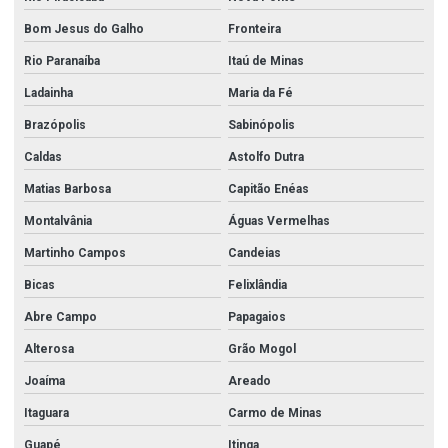
Válvula retenção portinhola
Bom Jesus do Galho
Fronteira
Rio Paranaíba
Itaú de Minas
Válvula retenção vertical
Ladainha
Maria da Fé
Válvula solenóide 24v
Brazópolis
Sabinópolis
Válvula solenóide 24v 1
Caldas
Astolfo Dutra
Válvula solenóide 24v 1 2
Matias Barbosa
Capitão Enéas
Válvula solenóide 24v 3 4
Montalvânia
Águas Vermelhas
Válvula solenóide 24v para água
Martinho Campos
Candeias
Válvula wafer
Bicas
Felixlândia
Válvula wafer 3
Abre Campo
Papagaios
Válvula wafer 4
Alterosa
Grão Mogol
Válvula wafer 6
Joaíma
Areado
Itaguara
Carmo de Minas
Válvula wafer borboleta
Guapé
Itinga