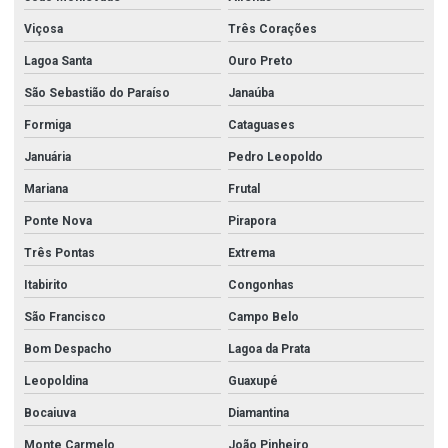
Mangueira incêndio tipo 2
Viçosa
Três Corações
Niple galvanizado
Lagoa Santa
Ouro Preto
Niple galvanizado 2
São Sebastião do Paraíso
Janaúba
Niple galvanizado 2 1 2
Formiga
Cataguases
Niple galvanizado 2 polegada
Januária
Pedro Leopoldo
Mariana
Frutal
Niple galvanizado 3
Ponte Nova
Pirapora
Peças para corrimão de inox
Três Pontas
Extrema
Perfil de acabamento em aço inoxidável
Itabirito
Congonhas
Perfil em aço inox
São Francisco
Campo Belo
Perfil de aço inoxidável
Bom Despacho
Lagoa da Prata
Perfil c inox
Leopoldina
Guaxupé
Perfil cantoneira aço inox
Bocaiuva
Diamantina
Perfil i aço inox
Monte Carmelo
João Pinheiro