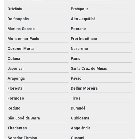
Orizânia
Pratápolis
Delfinópolis
Alto Jequitibá
Martins Soares
Pocrane
Monsenhor Paulo
Frei Inocêncio
Coronel Murta
Nazareno
Coluna
Pains
Japonvar
Santa Cruz de Minas
Araponga
Pavão
Florestal
Delfim Moreira
Formoso
Tiros
Reduto
Durandé
São José da Barra
Guiricema
Tiradentes
Angelândia
Senador Firmino
Guarani