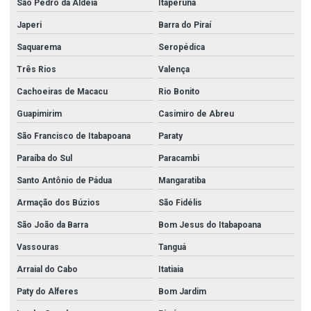
São Pedro da Aldeia
Itaperuna
Conexões forjadas
Japeri
Barra do Piraí
Conexões forjadas aço carbono
Saquarema
Seropédica
Conexões forjadas aço inox
Três Rios
Valença
Conexões forjadas alta pressão
Cachoeiras de Macacu
Rio Bonito
Conexões galvanizadas
Guapimirim
Casimiro de Abreu
São Francisco de Itabapoana
Paraty
Conexões galvanizadas em go
Paraíba do Sul
Paracambi
Conexões galvanizadas em goiânia
Santo Antônio de Pádua
Mangaratiba
Conexões galvanizadas em goiânia go
Armação dos Búzios
São Fidélis
Conexões galvanizadas em goiás
São João da Barra
Bom Jesus do Itabapoana
Conexões grooved
Vassouras
Tanguá
Conexões inox
Arraial do Cabo
Itatiaia
Conexões inox roscadas
Paty do Alferes
Bom Jardim
Conexões sanitárias