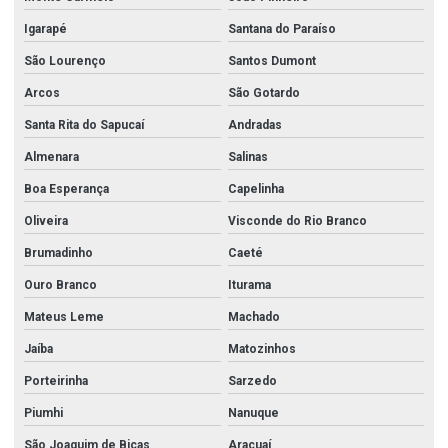
Perfil i aço inox preço
Igarapé
Santana do Paraíso
Perfil de inox
São Lourenço
Santos Dumont
Perfil de inox quadrado
Arcos
São Gotardo
Santa Rita do Sapucaí
Andradas
Perfil de inox u
Almenara
Salinas
Perfil u aço inox 304
Boa Esperança
Capelinha
Perfil u de aço inoxidavel
Oliveira
Visconde do Rio Branco
Perfil u dobrado inox
Brumadinho
Caeté
Perfil u dobrado inox 304
Ouro Branco
Iturama
Perfil u inox
Mateus Leme
Machado
Preço aço inoxidável
Jaíba
Matozinhos
Redução aço carbono
Porteirinha
Sarzedo
Registro angular hidrante
Piumhi
Nanuque
Registro globo hidrante
São Joaquim de Bicas
Araçuaí