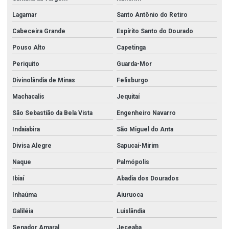
Lagamar
Santo Antônio do Retiro
Cabeceira Grande
Espírito Santo do Dourado
Pouso Alto
Capetinga
Periquito
Guarda-Mor
Divinolândia de Minas
Felisburgo
Machacalis
Jequitaí
São Sebastião da Bela Vista
Engenheiro Navarro
Indaiabira
São Miguel do Anta
Divisa Alegre
Sapucaí-Mirim
Naque
Palmópolis
Ibiaí
Abadia dos Dourados
Inhaúma
Aiuruoca
Galiléia
Luislândia
Senador Amaral
Jeceaba