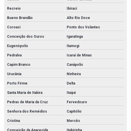
Recreio
Ibiraci
Bueno Brandão
Alto Rio Doce
Coroaci
Ponto dos Volantes
Conceição dos Ouros
Igaratinga
Eugenópolis
Itamogi
Pedralva
Icaraí de Minas
Capim Branco
Canápolis
Urucânia
Ninheira
Porto Firme
Delta
Santa Maria de Itabira
Itaipé
Pedras de Maria da Cruz
Fervedouro
Senhora dos Remédios
Capitólio
Cristina
Mercês
Conceição da Aparecida
Itabirinha