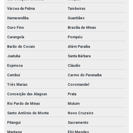
Registro hidrante
Várzea da Palma
Taiobeiras
Itamarandiba
Guanhães
Registro hidrante 2 1 2
Ouro Fino
Brasília de Minas
Tampão aço carbono
Carangola
Pompéu
Tampão corrente
Barão de Cocais
Além Paraíba
Tee aço carbono
Juatuba
Santa Bárbara
Tipos de aço inox
Espinosa
Cláudio
Tubo de aço inox 304
Cambuí
Carmo do Paranaíba
Tubo de aço inox 304 preço
Três Marias
Coromandel
Tubo de aço inox 304l
Conceição das Alagoas
Prata
Tubo de aço inox 316
Rio Pardo de Minas
Mutum
Tubo aço inox 316l
Santo Antônio do Monte
Novo Cruzeiro
Pitangui
Sacramento
Tubo aço inox polido preço
Mantena
Elói Mendes