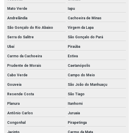
Mato Verde
Iapu
Andrelândia
Cachoeira de Minas
São Gonçalo do Rio Abaixo
Virgem da Lapa
Serra do Salitre
São Gonçalo do Pará
Ubaí
Piraúba
Carmo da Cachoeira
Estiva
Prudente de Morais
Caetanópolis
Cabo Verde
Campo do Meio
Gouveia
São João do Manhuaçu
Resende Costa
São Tiago
Planura
Itanhomi
Antônio Carlos
Juruaia
Congonhal
Pirapetinga
Jacinto
Carmo da Mata