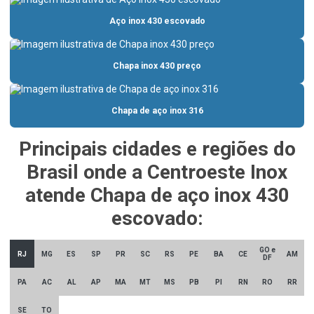
Barras de aço inox
Aço inox 430 escovado
Barras de aço inox 304
Barras redondas de aço inox
Chapa inox 430 preço
Bomba incêndio
Bomba incêndio 10cv
Chapa de aço inox 316
Bomba incêndio 7 5 cv
Principais cidades e regiões do
Cantoneira aço inox 316
Brasil onde a Centroeste Inox
Cantoneira inox
atende Chapa de aço inox 430
Cantoneira inox 304 preço
escovado:
Cantoneira inox dobrada
Cantoneira inox preço
GO e
RJ
MG
ES
SP
PR
SC
RS
PE
BA
CE
AM
DF
Chapa de aço inox 304
PA
AC
AL
AP
MA
MT
MS
PB
PI
RN
RO
RR
Chapa de aço inox 304l
SE
TO