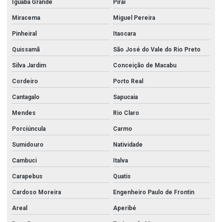
Iguaba Grande
Piraí
Conexões sanitarias em aço inox
Miracema
Miguel Pereira
Conexões para tubos de aço carbono
Pinheiral
Itaocara
Conexões tubulares aço carbono
Quissamã
São José do Vale do Rio Preto
Silva Jardim
Conceição de Macabu
Conexões tubulares aço inox
Cordeiro
Porto Real
Conexões tubulares inox
Cantagalo
Sapucaia
Conexões tupy
Mendes
Rio Claro
Conexões tupy bsp
Porciúncula
Carmo
Cotovelo galvanizado
Sumidouro
Natividade
Cotovelo galvanizado 1
Cambuci
Italva
Cotovelo galvanizado 2
Carapebus
Quatis
Cotovelo galvanizado 2 1 2
Cardoso Moreira
Engenheiro Paulo de Frontin
Cruzeta aço carbono
Areal
Aperibé