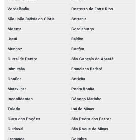
Verdelândia
Desterro de Entre Rios
São João Batista do Glória
Serrania
Moema
Cordisburgo
Jacuí
Baldim
Munhoz
Bonfim
Curral de Dentro
São Gonçalo do Abaeté
Inimutaba
Francisco Badaró
Confins
Sericita
Maravilhas
Pedra Bonita
Inconfidentes
Cônego Marinho
Toledo
Iraí de Minas
Claro dos Poções
São Pedro dos Ferros
Guidoval
São Roque de Minas
Lassance
Coimbra