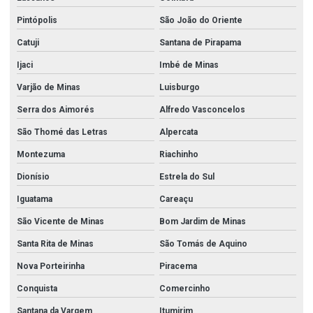
Pintópolis
São João do Oriente
Catuji
Santana de Pirapama
Ijaci
Imbé de Minas
Varjão de Minas
Luisburgo
Serra dos Aimorés
Alfredo Vasconcelos
São Thomé das Letras
Alpercata
Montezuma
Riachinho
Dionísio
Estrela do Sul
Iguatama
Careaçu
São Vicente de Minas
Bom Jardim de Minas
Santa Rita de Minas
São Tomás de Aquino
Nova Porteirinha
Piracema
Conquista
Comercinho
Santana da Vargem
Itumirim