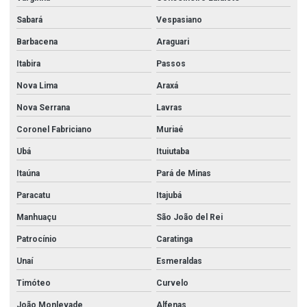
Filtro y aço carbono
Sabará
Vespasiano
Filtro y flangeado
Barbacena
Araguari
Flange aço carbono
Itabira
Passos
Flange inox
Nova Lima
Araxá
Flanges e conexões
Nova Serrana
Lavras
Flanges e conexões aço carbono
Coronel Fabriciano
Muriaé
Fornecedor de chapas de aço
Ubá
Ituiutaba
Industria de tubos de aço inox
Itaúna
Pará de Minas
Paracatu
Itajubá
Kit polimento inox
Manhuaçu
São João del Rei
Mangueira incêndio
Patrocínio
Caratinga
Mangueira incêndio 1 1 2
Unaí
Esmeraldas
Mangueira incêndio 2 1 2
Timóteo
Curvelo
Mangueira incêndio tipo 1
João Monlevade
Alfenas