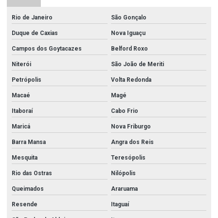
Chapa de aço inox 316
Rio de Janeiro
São Gonçalo
Chapa de aço inox 430
Duque de Caxias
Nova Iguaçu
Chapa de aço inox 430 escovado
Campos dos Goytacazes
Belford Roxo
Chapa aço inox preço
Niterói
São João de Meriti
Chapa inox 430 preço
Petrópolis
Volta Redonda
Chapa perfurada inox 5mm
Macaé
Magé
Chapas de aço inox
Itaboraí
Cabo Frio
Comercio de aço inox
Maricá
Nova Friburgo
Barra Mansa
Angra dos Reis
Conexão flange
Mesquita
Teresópolis
Conexões em aço carbono
Rio das Ostras
Nilópolis
Conexões de aço inox
Queimados
Araruama
Conexões de aço inox 304
Resende
Itaguaí
Conexões de aço inox 316