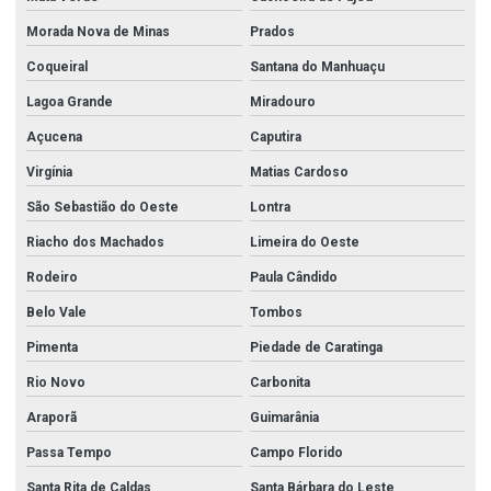
Morada Nova de Minas
Prados
Coqueiral
Santana do Manhuaçu
Lagoa Grande
Miradouro
Açucena
Caputira
Virgínia
Matias Cardoso
São Sebastião do Oeste
Lontra
Riacho dos Machados
Limeira do Oeste
Rodeiro
Paula Cândido
Belo Vale
Tombos
Pimenta
Piedade de Caratinga
Rio Novo
Carbonita
Araporã
Guimarânia
Passa Tempo
Campo Florido
Santa Rita de Caldas
Santa Bárbara do Leste