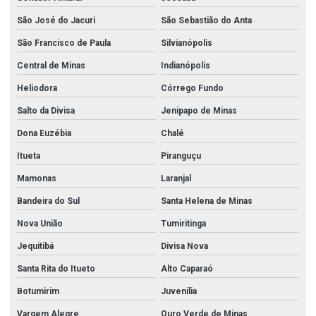
São José do Jacuri
São Sebastião do Anta
São Francisco de Paula
Silvianópolis
Central de Minas
Indianópolis
Heliodora
Córrego Fundo
Salto da Divisa
Jenipapo de Minas
Dona Euzébia
Chalé
Itueta
Piranguçu
Mamonas
Laranjal
Bandeira do Sul
Santa Helena de Minas
Nova União
Tumiritinga
Jequitibá
Divisa Nova
Santa Rita do Itueto
Alto Caparaó
Botumirim
Juvenília
Vargem Alegre
Ouro Verde de Minas