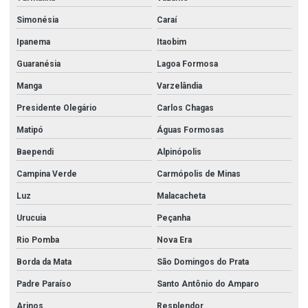
Válvula borboleta 4
Simonésia
Caraí
Válvula borboleta 4 polegadas
Ipanema
Itaobim
Válvula borboleta 6 polegadas
Guaranésia
Lagoa Formosa
Valvula borboleta em aço inox
Manga
Varzelândia
Válvula borboleta sanitária
Presidente Olegário
Carlos Chagas
Matipó
Águas Formosas
Válvula borboleta wafer
Baependi
Alpinópolis
Válvula esfera 3 vias
Campina Verde
Carmópolis de Minas
Válvula esfera monobloco
Luz
Malacacheta
Válvula esfera tripartida
Urucuia
Peçanha
Válvula flangeada inox
Rio Pomba
Nova Era
Válvula gaveta 2 1 2
Borda da Mata
São Domingos do Prata
Válvula gaveta 3
Padre Paraíso
Santo Antônio do Amparo
Válvula gaveta 3 polegadas
Arinos
Resplendor