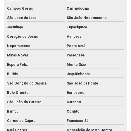
Tubo aço inox preço
Campos Gerais
Camanducaia
Tubo inox preço
São José da Lapa
São João Nepomuceno
Tubo mecanico aço inox 316
Jacutinga
Tupaciguara
Tubo quadrado aço inox preço
Coração de Jesus
Aimorés
Tubo retangular aço inox preço
Nepomuceno
Pedra Azul
Tubos de aço carbono
Minas Novas
Paraopeba
Tubos de aço carbono a 106
Espera Feliz
Monte Sião
Tubos de aço carbono a 53
Buritis
Jequitinhonha
Tubos de aço carbono api 5l
São Gonçalo do Sapucaí
São João da Ponte
Tubos de aço carbono com costura
Belo Oriente
Buritizeiro
São João do Paraíso
Carandaí
Tubos de aço carbono sem costura
Bambuí
Corinto
Tubos de aço carbono din 2440
Carmo do Cajuru
Francisco Sá
Tubos de aço carbono nbr 5580
Raul Soares
Conceição do Mato Dentro