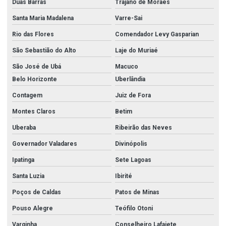
Curva aço carbono
Duas Barras
Trajano de Moraes
Distribuidora de aço inox
Santa Maria Madalena
Varre-Sai
Rio das Flores
Comendador Levy Gasparian
Distribuidora de tubos de aço inox
São Sebastião do Alto
Laje do Muriaé
Empresas de aço inox
São José de Ubá
Macuco
Equipamentos para combate a incêndio
Belo Horizonte
Uberlândia
Esguicho regulável
Contagem
Juiz de Fora
Esguicho regulável 1 1 2
Montes Claros
Betim
Esguicho regulável 2 1 2
Uberaba
Ribeirão das Neves
Esguicho regulável para mangueira
Governador Valadares
Divinópolis
Esguicho regulável para mangueira de incêndio
Ipatinga
Sete Lagoas
Santa Luzia
Ibirité
Fábrica de acessórios para corrimão de inox
Poços de Caldas
Patos de Minas
Filtro y
Pouso Alegre
Teófilo Otoni
Filtro y 2
Varginha
Conselheiro Lafaiete