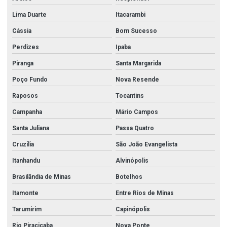
Válvula gaveta 4
Lima Duarte
Itacarambi
Válvula gaveta 6 polegadas
Cássia
Bom Sucesso
Válvula gaveta flangeada
Perdizes
Ipaba
Piranga
Santa Margarida
Valvula gaveta inox
Poço Fundo
Nova Resende
Válvula globo 2
Raposos
Tocantins
Válvula globo 2 1 2
Campanha
Mário Campos
Válvula globo 3
Santa Juliana
Passa Quatro
Válvula globo em aço inox
Cruzília
São João Evangelista
Válvula globo angular
Itanhandu
Alvinópolis
Válvula globo angular 2 1 2
Brasilândia de Minas
Botelhos
Válvula globo para hidrante
Itamonte
Entre Rios de Minas
Válvula retenção horizontal
Tarumirim
Capinópolis
Valvula de retenção inox
Rio Piracicaba
Nova Ponte