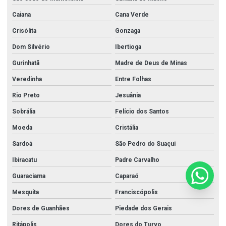
Caiana
Cana Verde
Crisólita
Gonzaga
Dom Silvério
Ibertioga
Gurinhatã
Madre de Deus de Minas
Veredinha
Entre Folhas
Rio Preto
Jesuânia
Sobrália
Felício dos Santos
Moeda
Cristália
Sardoá
São Pedro do Suaçuí
Ibiracatu
Padre Carvalho
Guaraciama
Caparaó
Mesquita
Franciscópolis
Dores de Guanhães
Piedade dos Gerais
Ritápolis
Dores do Turvo