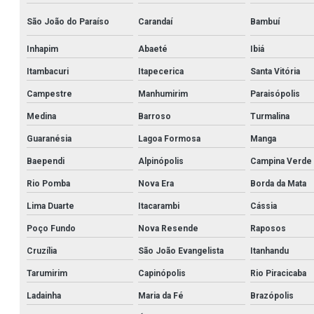
São João do Paraíso
Carandaí
Bambuí
Inhapim
Abaeté
Ibiá
Itambacuri
Itapecerica
Santa Vitória
Campestre
Manhumirim
Paraisópolis
Medina
Barroso
Turmalina
Guaranésia
Lagoa Formosa
Manga
Baependi
Alpinópolis
Campina Verde
Rio Pomba
Nova Era
Borda da Mata
Lima Duarte
Itacarambi
Cássia
Poço Fundo
Nova Resende
Raposos
Cruzília
São João Evangelista
Itanhandu
Tarumirim
Capinópolis
Rio Piracicaba
Ladainha
Maria da Fé
Brazópolis