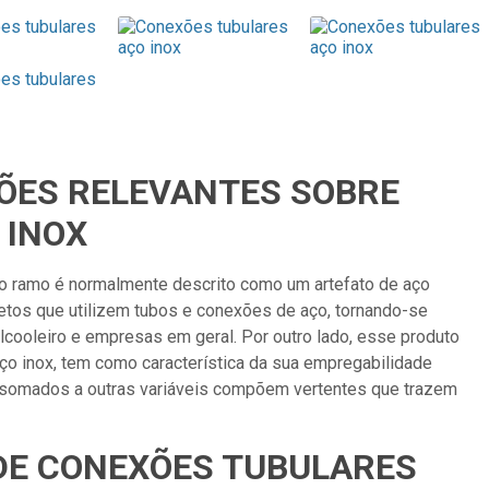
EQUIPAMENTOS
ONEXÕES
CONEXÕES
VÁLVULAS
DE COMBATE A
UBULARES
GALVANIZADAS
INCÊNDIO
ÇÕES RELEVANTES SOBRE
 INOX
do ramo é normalmente descrito como um artefato de aço
jetos que utilizem tubos e conexões de aço, tornando-se
cooleiro e empresas em geral. Por outro lado, esse produto
 inox, tem como característica da sua empregabilidade
e somados a outras variáveis compõem vertentes que trazem
 DE CONEXÕES TUBULARES