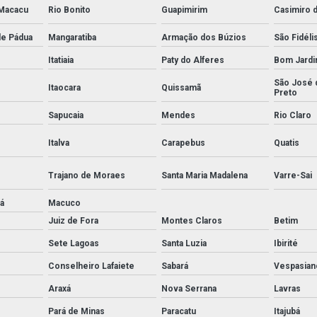
 Macacu
Rio Bonito
Guapimirim
Casimiro 
de Pádua
Mangaratiba
Armação dos Búzios
São Fidéli
Itatiaia
Paty do Alferes
Bom Jard
São José 
Itaocara
Quissamã
Preto
Sapucaia
Mendes
Rio Claro
Italva
Carapebus
Quatis
Trajano de Moraes
Santa Maria Madalena
Varre-Sai
á
Macuco
Juiz de Fora
Montes Claros
Betim
Sete Lagoas
Santa Luzia
Ibirité
Conselheiro Lafaiete
Sabará
Vespasian
Araxá
Nova Serrana
Lavras
Pará de Minas
Paracatu
Itajubá