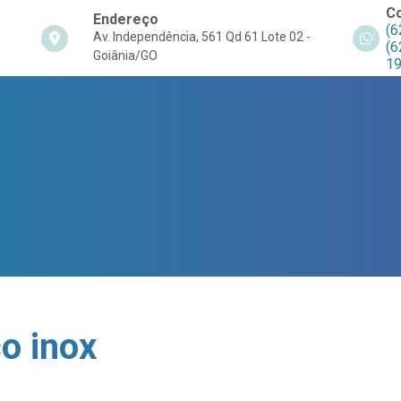
C
Endereço
(6
Av. Independência, 561 Qd 61 Lote 02 -
(6
Goiânia/GO
1
o inox