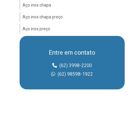
Aço inox chapa
Aço inox chapa preço
Aço inox preço
Aço inox preço kg
Entre em contato
Aco inox preço kilo
Adaptador storz
(62) 3998-2200
(62) 98598-1922
Adaptador storz 2 1 2
Barra de aço inox preço
Barra chata inox
Barra chata inox 304
Barra quadrada inox