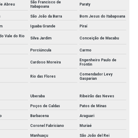
São Francisco de
de Abreu
Paraty
Itabapoana
Comercio de aço inox
s
São João da Barra
Bom Jesus do Itabapoana
Conexão flange
im
Iguaba Grande
Piraí
Conexões em aço carbono
do Vale do Rio
Silva Jardim
Conceição de Macabu
Conexões de aço inox
Porciúncula
Carmo
Conexões de aço inox 304
Engenheiro Paulo de
Cardoso Moreira
Frontin
Conexões de aço inox 316
Comendador Levy
Rio das Flores
Gasparian
Conexões forjadas
Uberaba
Ribeirão das Neves
Conexões forjadas aço carbono
Poços de Caldas
Patos de Minas
Conexões forjadas aço inox
o
Barbacena
Araguari
Conexões forjadas alta pressão
Coronel Fabriciano
Muriaé
Conexões galvanizadas
Manhuaçu
São João del Rei