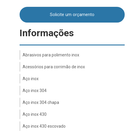
Solicite um orçamento
Informações
ACESSÓRIOS
CONEXÕES
CHAPAS
BARRAS/PERFIS
INDUSTRIAIS
GROOVED
Abrasivos para polimento inox
Acessórios para corrimão de inox
Aço inox
Aço inox 304
Aço inox 304 chapa
Aço inox 430
Aço inox 430 escovado