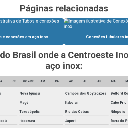
Páginas relacionadas
 e conexões em aço inox
Conexões tubulares i
 do Brasil onde a Centroeste I
aço inox:
BA
CE
GO e DF
AM
PA
AC
AL
AP
MA
M
s
Nova Iguaçu
Campos dos Goytacazes
Belford R
Magé
Itaboraí
Cabo Frio
Teresópolis
Rio das Ostras
Nilópolis
ldeia
Itaperuna
Japeri
Barra do Pi