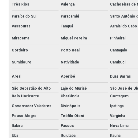
Três Rios
Valença
Cachoeiras de
Paraíba do Sul
Paracambi
Santo Antônio 
Vassouras
Tanguá
Arraial do Cabo
Miracema
Miguel Pereira
Pinheiral
Cordeiro
Porto Real
Cantagalo
Sumidouro
Natividade
Cambuci
Areal
Aperibé
Duas Barras
São Sebastião do Alto
Laje do Muriaé
São José de Ub
Belo Horizonte
Uberlândia
Contagem
Governador Valadares
Divinópolis
Ipatinga
Pouso Alegre
Teófilo Otoni
Varginha
Itabira
Passos
Nova Lima
Ubá
Ituiutaba
Itaúna