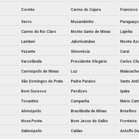
Corinto
Carmo do Cajuru
Francisco
Serro
Muzambinho
Paraguaçu
Carmo do Rio Claro
Monte Santo de Minas
Lajinha
Lambari
Jaboticatubas
Monte Azu
Vazante
Simonésia
Caraí
Varzelândia
Presidente Olegário
Carlos Ch
Carmópolis de Minas
Luz
Malacache
São Domingos do Prata
Padre Paraíso
Santo Ant
Bom Sucesso
Perdizes
Ipaba
Tocantins
Campanha
Mário Ca
Alvinópolis
Brasilândia de Minas
Botelhos
Nova Ponte
Bom Jesus do Galho
Fronteira
Sabinópolis
Caldas
Astolfo Du