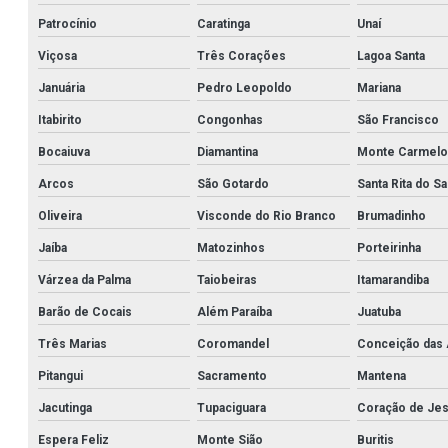
Patrocínio
Caratinga
Unaí
Viçosa
Três Corações
Lagoa Santa
Januária
Pedro Leopoldo
Mariana
Itabirito
Congonhas
São Francisco
Bocaiuva
Diamantina
Monte Carmelo
Arcos
São Gotardo
Santa Rita do S
Oliveira
Visconde do Rio Branco
Brumadinho
Jaíba
Matozinhos
Porteirinha
Várzea da Palma
Taiobeiras
Itamarandiba
Barão de Cocais
Além Paraíba
Juatuba
Três Marias
Coromandel
Conceição das 
Pitangui
Sacramento
Mantena
Jacutinga
Tupaciguara
Coração de Je
Espera Feliz
Monte Sião
Buritis