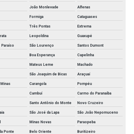
João Monlevade
Alfenas
Conexões galvanizadas em go
Formiga
Cataguases
Conexões galvanizadas em goiânia
Três Pontas
Extrema
Conexões galvanizadas em goiânia go
rata
Leopoldina
Guaxupé
Conexões galvanizadas em goiás
 Paraíso
São Lourenço
Santos Dumont
Boa Esperança
Capelinha
Conexões grooved
Mateus Leme
Machado
Conexões inox
São Joaquim de Bicas
Araçuaí
Conexões inox roscadas
e Minas
Carangola
Pompéu
Conexões sanitárias
Cambuí
Carmo do Paranaíba
Santo Antônio do Monte
Novo Cruzeiro
Conexões sanitarias em aço inox
aia
São José da Lapa
São João Nepomuceno
Conexões para tubos de aço carbono
l
Minas Novas
Paraopeba
Conexões tubulares aço carbono
da Ponte
Belo Oriente
Buritizeiro