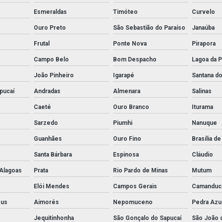
Esmeraldas
Timóteo
Curvelo
Ouro Preto
São Sebastião do Paraíso
Janaúba
Frutal
Ponte Nova
Pirapora
Campo Belo
Bom Despacho
Lagoa da P
João Pinheiro
Igarapé
Santana do
apucaí
Andradas
Almenara
Salinas
Caeté
Ouro Branco
Iturama
Sarzedo
Piumhi
Nanuque
Guanhães
Ouro Fino
Brasília d
Santa Bárbara
Espinosa
Cláudio
Alagoas
Prata
Rio Pardo de Minas
Mutum
Elói Mendes
Campos Gerais
Camanduc
sus
Aimorés
Nepomuceno
Pedra Azu
Jequitinhonha
São Gonçalo do Sapucaí
São João 