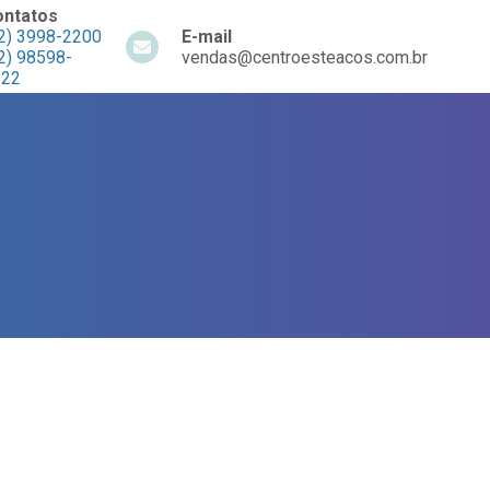
ontatos
2) 3998-2200
E-mail
2) 98598-
vendas@centroesteacos.com.br
922