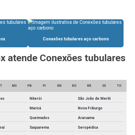
Cantoneira inox 304 preço
Cantoneira inox dobrada
Cantoneira inox preço
Chapa de aço inox 304
nox
Conexões tubulares aço carbono
Chapa de aço inox 304l
nox atende Conexões tubulares
Chapa de aço inox 316
Chapa de aço inox 430
Chapa de aço inox 430 escovado
T
MS
PB
PI
RN
RO
RR
SE
TO
Chapa aço inox preço
oxo
Niterói
São João de Meriti
Maricá
Nova Friburgo
Chapa inox 430 preço
Queimados
Araruama
Chapa perfurada inox 5mm
raí
Saquarema
Seropédica
Chapas de aço inox