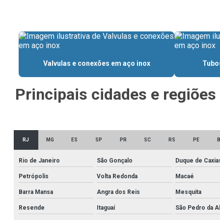
Valvulas e conexões em aço inox
Tubos
Principais cidades e regiões
RJ
MG
ES
SP
PR
SC
RS
PE
Rio de Janeiro
São Gonçalo
Duque de Caxia
Petrópolis
Volta Redonda
Macaé
Barra Mansa
Angra dos Reis
Mesquita
Resende
Itaguaí
São Pedro da A