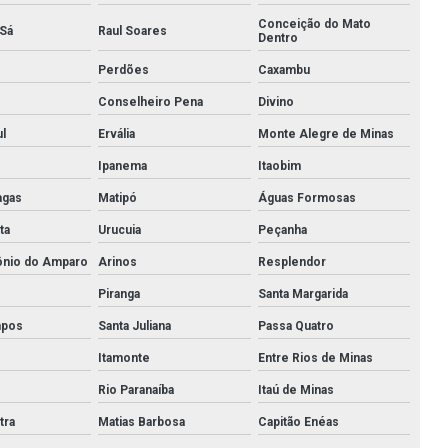
Conexões tubulares aço inox
Conceição do Mato
 Sá
Raul Soares
Dentro
Conexões tubulares inox
Perdões
Caxambu
Conexões tupy
Conselheiro Pena
Divino
l
Ervália
Monte Alegre de Minas
Conexões tupy bsp
Ipanema
Itaobim
Cotovelo galvanizado
agas
Matipó
Águas Formosas
Cotovelo galvanizado 1
ta
Urucuia
Peçanha
Cotovelo galvanizado 2
ônio do Amparo
Arinos
Resplendor
Piranga
Santa Margarida
Cotovelo galvanizado 2 1 2
mpos
Santa Juliana
Passa Quatro
Cruzeta aço carbono
Itamonte
Entre Rios de Minas
Curva aço carbono
Rio Paranaíba
Itaú de Minas
Distribuidora de aço inox
tra
Matias Barbosa
Capitão Enéas