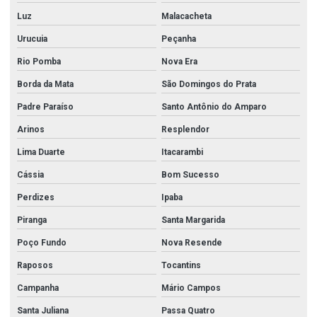
Luz
Malacacheta
Válvula esfera monobloco
Urucuia
Peçanha
Válvula esfera tripartida
Rio Pomba
Nova Era
Válvula flangeada inox
Borda da Mata
São Domingos do Prata
Válvula gaveta 2 1 2
Padre Paraíso
Santo Antônio do Amparo
Válvula gaveta 3
Arinos
Resplendor
Válvula gaveta 3 polegadas
Lima Duarte
Itacarambi
Válvula gaveta 4
Cássia
Bom Sucesso
Válvula gaveta 6 polegadas
Perdizes
Ipaba
Válvula gaveta flangeada
Piranga
Santa Margarida
Poço Fundo
Nova Resende
Valvula gaveta inox
Raposos
Tocantins
Válvula globo 2
Campanha
Mário Campos
Válvula globo 2 1 2
Santa Juliana
Passa Quatro