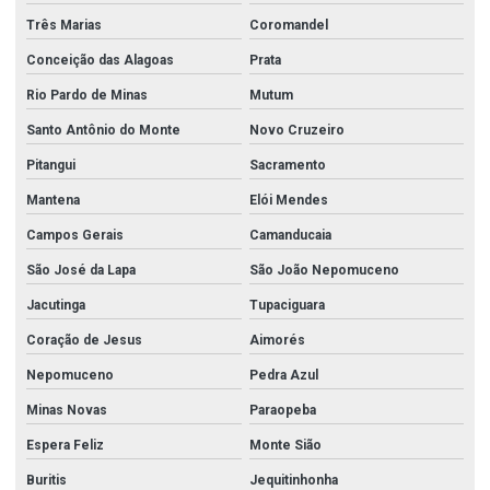
Tubo de aço inox 304
Três Marias
Coromandel
Tubo de aço inox 304 preço
Conceição das Alagoas
Prata
Tubo de aço inox 304l
Rio Pardo de Minas
Mutum
Tubo de aço inox 316
Santo Antônio do Monte
Novo Cruzeiro
Tubo aço inox 316l
Pitangui
Sacramento
Mantena
Elói Mendes
Tubo aço inox polido preço
Campos Gerais
Camanducaia
Tubo aço inox preço
São José da Lapa
São João Nepomuceno
Tubo inox preço
Jacutinga
Tupaciguara
Tubo mecanico aço inox 316
Coração de Jesus
Aimorés
Tubo quadrado aço inox preço
Nepomuceno
Pedra Azul
Tubo retangular aço inox preço
Minas Novas
Paraopeba
Tubos de aço carbono
Espera Feliz
Monte Sião
Tubos de aço carbono a 106
Buritis
Jequitinhonha