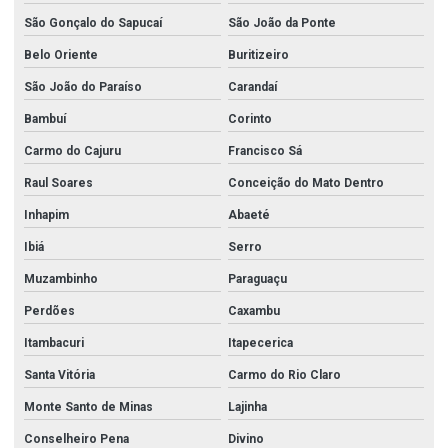
Tubos de aço carbono a 53
São Gonçalo do Sapucaí
São João da Ponte
Tubos de aço carbono api 5l
Belo Oriente
Buritizeiro
Tubos de aço carbono com costura
São João do Paraíso
Carandaí
Bambuí
Corinto
Tubos de aço carbono sem costura
Carmo do Cajuru
Francisco Sá
Tubos de aço carbono din 2440
Raul Soares
Conceição do Mato Dentro
Tubos de aço carbono nbr 5580
Inhapim
Abaeté
Tubos de aço carbono nbr 5590
Ibiá
Serro
Tubos e conexão inox
Muzambinho
Paraguaçu
Tubos e conexões em aço inox
Perdões
Caxambu
Tubos e conexões sanitárias
Itambacuri
Itapecerica
União aço carbono
Santa Vitória
Carmo do Rio Claro
União galvanizado
Monte Santo de Minas
Lajinha
União galvanizado 2 1 2
Conselheiro Pena
Divino