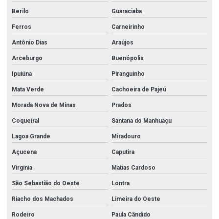
Berilo
Guaraciaba
Ferros
Carneirinho
Antônio Dias
Araújos
Arceburgo
Buenópolis
Ipuiúna
Piranguinho
Mata Verde
Cachoeira de Pajeú
Morada Nova de Minas
Prados
Coqueiral
Santana do Manhuaçu
Lagoa Grande
Miradouro
Açucena
Caputira
Virgínia
Matias Cardoso
São Sebastião do Oeste
Lontra
Riacho dos Machados
Limeira do Oeste
Rodeiro
Paula Cândido