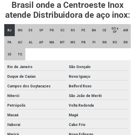
Brasil onde a Centroeste Inox
Cantoneira inox
atende Distribuidora de aço inox:
Cantoneira inox 304 preço
Cantoneira inox dobrada
GO e
RJ
MG
ES
SP
PR
SC
RS
PE
BA
CE
AM
DF
Cantoneira inox preço
PA
AC
AL
AP
MA
MT
MS
PB
PI
RN
RO
RR
Chapa de aço inox 304
SE
TO
Chapa de aço inox 304l
Rio de Janeiro
São Gonçalo
Chapa de aço inox 316
Duque de Caxias
Nova Iguaçu
Chapa de aço inox 430
Campos dos Goytacazes
Belford Roxo
Chapa de aço inox 430 escovado
Niterói
São João de Meriti
Chapa aço inox preço
Petrópolis
Volta Redonda
Chapa inox 430 preço
Macaé
Magé
Chapa perfurada inox 5mm
Itaboraí
Cabo Frio
Chapas de aço inox
Maricá
Nova Friburgo