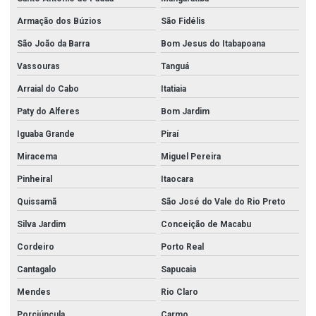
Conexões galvanizadas em goiânia
Armação dos Búzios
São Fidélis
Conexões galvanizadas em goiânia go
São João da Barra
Bom Jesus do Itabapoana
Conexões galvanizadas em goiás
Vassouras
Tanguá
Conexões grooved
Arraial do Cabo
Itatiaia
Conexões inox
Paty do Alferes
Bom Jardim
Conexões inox roscadas
Iguaba Grande
Piraí
Conexões sanitárias
Miracema
Miguel Pereira
Conexões sanitarias em aço inox
Pinheiral
Itaocara
Conexões para tubos de aço carbono
Quissamã
São José do Vale do Rio Preto
Conexões tubulares aço carbono
Silva Jardim
Conceição de Macabu
Cordeiro
Porto Real
Conexões tubulares aço inox
Cantagalo
Sapucaia
Conexões tubulares inox
Mendes
Rio Claro
Conexões tupy
Porciúncula
Carmo