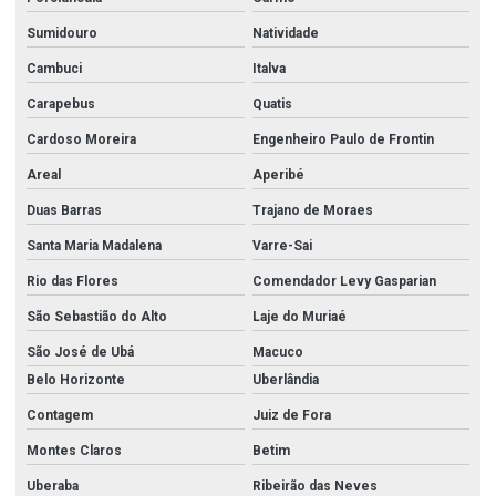
Conexões tupy bsp
Sumidouro
Natividade
Cotovelo galvanizado
Cambuci
Italva
Cotovelo galvanizado 1
Carapebus
Quatis
Cotovelo galvanizado 2
Cardoso Moreira
Engenheiro Paulo de Frontin
Cotovelo galvanizado 2 1 2
Areal
Aperibé
Cruzeta aço carbono
Duas Barras
Trajano de Moraes
Curva aço carbono
Santa Maria Madalena
Varre-Sai
Rio das Flores
Comendador Levy Gasparian
Distribuidora de aço inox
São Sebastião do Alto
Laje do Muriaé
Distribuidora de tubos de aço inox
São José de Ubá
Macuco
Empresas de aço inox
Belo Horizonte
Uberlândia
Equipamentos para combate a incêndio
Contagem
Juiz de Fora
Esguicho regulável
Montes Claros
Betim
Esguicho regulável 1 1 2
Uberaba
Ribeirão das Neves