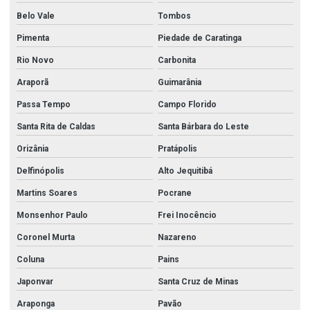
Belo Vale
Tombos
Pimenta
Piedade de Caratinga
Rio Novo
Carbonita
Araporã
Guimarânia
Passa Tempo
Campo Florido
Santa Rita de Caldas
Santa Bárbara do Leste
Orizânia
Pratápolis
Delfinópolis
Alto Jequitibá
Martins Soares
Pocrane
Monsenhor Paulo
Frei Inocêncio
Coronel Murta
Nazareno
Coluna
Pains
Japonvar
Santa Cruz de Minas
Araponga
Pavão