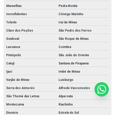
Maravilhas
Pedra Bonita
Inconfidentes
Cônego Marinho
Toledo
Iraí de Minas
Claro dos Poções
São Pedro dos Ferros
Guidoval
São Roque de Minas
Lassance
Coimbra
Pintópolis
São João do Oriente
Catuji
Santana de Pirapama
Ijaci
Imbé de Minas
Varjão de Minas
Luisburgo
Serra dos Aimorés
Alfredo Vasconcelos
São Thomé das Letras
Alpercata
Montezuma
Riachinho
Dionísio
Estrela do Sul