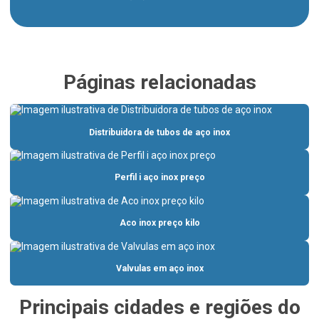
Barra chata inox
Barra chata inox 304
Barra quadrada inox
Páginas relacionadas
Barra quadrada inox preço
Barra redonda de aço inox 304
Distribuidora de tubos de aço inox
Barra redonda inox
Barras de aço inox
Perfil i aço inox preço
Barras de aço inox 304
Barras redondas de aço inox
Aco inox preço kilo
Bomba incêndio
Bomba incêndio 10cv
Valvulas em aço inox
Bomba incêndio 7 5 cv
Principais cidades e regiões do
Cantoneira aço inox 316