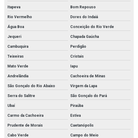
Itapeva
Bom Repouso
Rio Vermelho
Dores do Indaiá
Água Boa
Conceição do Rio Verde
Jequeri
Chapada Gaúcha
Cambuquira
Perdigão
Teixeiras
Cristais
Mato Verde
Iapu
Andrelândia
Cachoeira de Minas
São Gonçalo do Rio Abaixo
Virgem da Lapa
Serra do Salitre
São Gonçalo do Pará
Ubaí
Piraúba
Carmo da Cachoeira
Estiva
Prudente de Morais
Caetanópolis
Cabo Verde
Campo do Meio