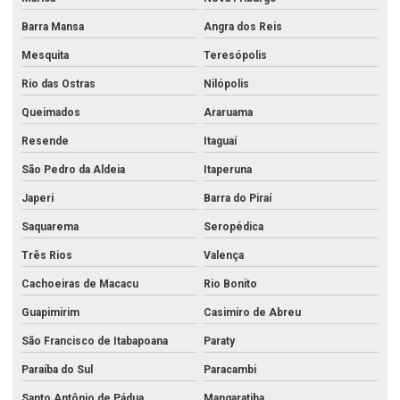
Barra Mansa
Angra dos Reis
Comercio de aço inox
Mesquita
Teresópolis
Conexão flange
Rio das Ostras
Nilópolis
Conexões em aço carbono
Queimados
Araruama
Conexões de aço inox
Resende
Itaguaí
Conexões de aço inox 304
São Pedro da Aldeia
Itaperuna
Conexões de aço inox 316
Japeri
Barra do Piraí
Conexões forjadas
Saquarema
Seropédica
Conexões forjadas aço carbono
Três Rios
Valença
Conexões forjadas aço inox
Cachoeiras de Macacu
Rio Bonito
Conexões forjadas alta pressão
Guapimirim
Casimiro de Abreu
Conexões galvanizadas
São Francisco de Itabapoana
Paraty
Paraíba do Sul
Paracambi
Conexões galvanizadas em go
Santo Antônio de Pádua
Mangaratiba