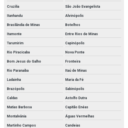
Válvula globo 3
Cruzília
São João Evangelista
Válvula globo em aço inox
Itanhandu
Alvinópolis
Válvula globo angular
Brasilândia de Minas
Botelhos
Válvula globo angular 2 1 2
Itamonte
Entre Rios de Minas
Válvula globo para hidrante
Tarumirim
Capinópolis
Válvula retenção horizontal
Rio Piracicaba
Nova Ponte
Valvula de retenção inox
Bom Jesus do Galho
Fronteira
Rio Paranaíba
Itaú de Minas
Válvula retenção portinhola
Ladainha
Maria da Fé
Válvula retenção vertical
Brazópolis
Sabinópolis
Válvula solenóide 24v
Caldas
Astolfo Dutra
Válvula solenóide 24v 1
Matias Barbosa
Capitão Enéas
Válvula solenóide 24v 1 2
Montalvânia
Águas Vermelhas
Válvula solenóide 24v 3 4
Martinho Campos
Candeias