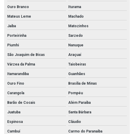
Perfil u dobrado inox
Ouro Branco
Iturama
Perfil u dobrado inox 304
Mateus Leme
Machado
Perfil u inox
Jaíba
Matozinhos
Preço aço inoxidável
Porteirinha
Sarzedo
Redução aço carbono
Piumhi
Nanuque
Registro angular hidrante
São Joaquim de Bicas
Araçuaí
Registro globo hidrante
Várzea da Palma
Taiobeiras
Itamarandiba
Guanhães
Registro hidrante
Ouro Fino
Brasília de Minas
Registro hidrante 2 1 2
Carangola
Pompéu
Tampão aço carbono
Barão de Cocais
Além Paraíba
Tampão corrente
Juatuba
Santa Bárbara
Tee aço carbono
Espinosa
Cláudio
Tipos de aço inox
Cambuí
Carmo do Paranaíba