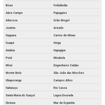
Válvula solenóide 24v para água
Bicas
Felixlândia
Válvula wafer
Abre Campo
Papagaios
Válvula wafer 3
Alterosa
Grão Mogol
Válvula wafer 4
Joaíma
Areado
Válvula wafer 6
Itaguara
Carmo de Minas
Guapé
Itinga
Válvula wafer borboleta
Ataléia
Itapagipe
Válvula wafer inox
Poté
Mirabela
Válvulas aço carbono
Miraí
Engenheiro Caldas
Valvulas em aço inox
Monte Belo
São João das Missões
Valvulas e conexões em aço inox
Ubaporanga
Campos Altos
Válvulas esfera
Itatiaiuçu
Rio Casca
Valvulas de esfera em aço inox
Santa Maria do Suaçuí
Lagoa Dourada
Vávula de retenção horizontal inox
Ilicínea
Mar de Espanha