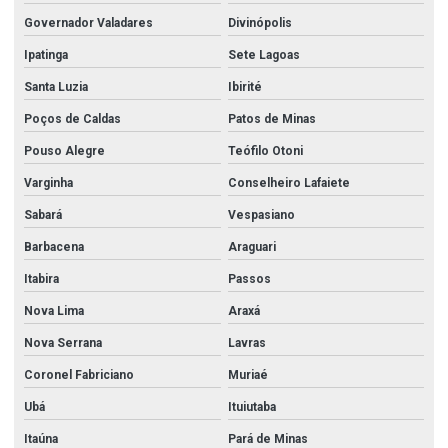
Esguicho regulável 2 1 2
Governador Valadares
Divinópolis
Esguicho regulável para mangueira
Ipatinga
Sete Lagoas
Esguicho regulável para mangueira de incêndio
Santa Luzia
Ibirité
Poços de Caldas
Patos de Minas
Fábrica de acessórios para corrimão de inox
Pouso Alegre
Teófilo Otoni
Filtro y
Varginha
Conselheiro Lafaiete
Filtro y 2
Sabará
Vespasiano
Filtro y aço carbono
Barbacena
Araguari
Filtro y flangeado
Itabira
Passos
Flange aço carbono
Nova Lima
Araxá
Flange inox
Nova Serrana
Lavras
Flanges e conexões
Coronel Fabriciano
Muriaé
Flanges e conexões aço carbono
Ubá
Ituiutaba
Fornecedor de chapas de aço
Itaúna
Pará de Minas