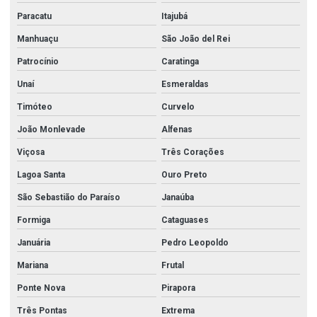
Paracatu
Itajubá
Industria de tubos de aço inox
Manhuaçu
São João del Rei
Kit polimento inox
Patrocínio
Caratinga
Mangueira incêndio
Unaí
Esmeraldas
Mangueira incêndio 1 1 2
Timóteo
Curvelo
Mangueira incêndio 2 1 2
João Monlevade
Alfenas
Mangueira incêndio tipo 1
Viçosa
Três Corações
Mangueira incêndio tipo 2
Lagoa Santa
Ouro Preto
Niple galvanizado
São Sebastião do Paraíso
Janaúba
Niple galvanizado 2
Formiga
Cataguases
Niple galvanizado 2 1 2
Januária
Pedro Leopoldo
Niple galvanizado 2 polegada
Mariana
Frutal
Ponte Nova
Pirapora
Niple galvanizado 3
Três Pontas
Extrema
Peças para corrimão de inox