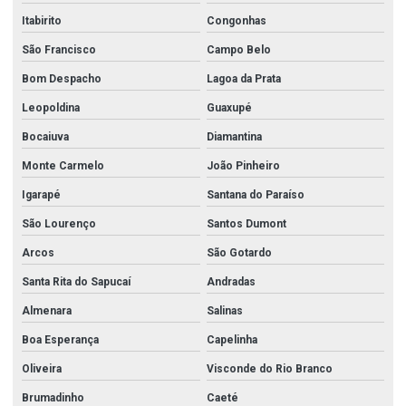
Itabirito
Congonhas
Perfil de acabamento em aço inoxidável
São Francisco
Campo Belo
Perfil em aço inox
Bom Despacho
Lagoa da Prata
Perfil de aço inoxidável
Leopoldina
Guaxupé
Perfil c inox
Bocaiuva
Diamantina
Perfil cantoneira aço inox
Monte Carmelo
João Pinheiro
Perfil i aço inox
Igarapé
Santana do Paraíso
Perfil i aço inox preço
São Lourenço
Santos Dumont
Perfil de inox
Arcos
São Gotardo
Perfil de inox quadrado
Santa Rita do Sapucaí
Andradas
Almenara
Salinas
Perfil de inox u
Boa Esperança
Capelinha
Perfil u aço inox 304
Oliveira
Visconde do Rio Branco
Perfil u de aço inoxidavel
Brumadinho
Caeté