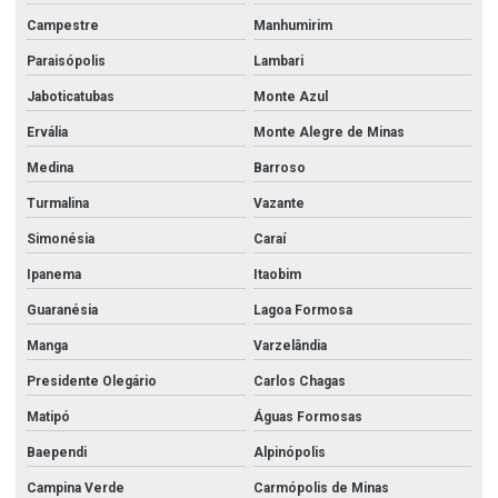
Campestre
Manhumirim
União galvanizado 3
Paraisópolis
Lambari
União roscada aço carbono
Jaboticatubas
Monte Azul
Válvula agulha
Ervália
Monte Alegre de Minas
Válvula agulha inox
Medina
Barroso
Válvula borboleta 2 polegadas
Turmalina
Vazante
Válvula borboleta 3 polegadas
Simonésia
Caraí
Válvula borboleta 4
Ipanema
Itaobim
Válvula borboleta 4 polegadas
Guaranésia
Lagoa Formosa
Válvula borboleta 6 polegadas
Manga
Varzelândia
Valvula borboleta em aço inox
Presidente Olegário
Carlos Chagas
Válvula borboleta sanitária
Matipó
Águas Formosas
Baependi
Alpinópolis
Válvula borboleta wafer
Campina Verde
Carmópolis de Minas
Válvula esfera 3 vias