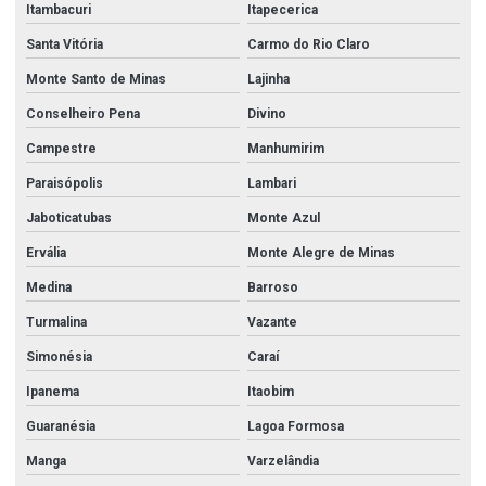
Itambacuri
Itapecerica
União aço carbono
Santa Vitória
Carmo do Rio Claro
União galvanizado
Monte Santo de Minas
Lajinha
União galvanizado 2 1 2
Conselheiro Pena
Divino
Campestre
Manhumirim
União galvanizado 3
Paraisópolis
Lambari
União roscada aço carbono
Jaboticatubas
Monte Azul
Válvula agulha
Ervália
Monte Alegre de Minas
Válvula agulha inox
Medina
Barroso
Válvula borboleta 2 polegadas
Turmalina
Vazante
Válvula borboleta 3 polegadas
Simonésia
Caraí
Válvula borboleta 4
Ipanema
Itaobim
Válvula borboleta 4 polegadas
Guaranésia
Lagoa Formosa
Válvula borboleta 6 polegadas
Manga
Varzelândia