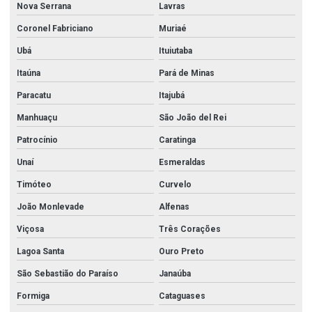
Nova Serrana
Lavras
Flanges e conexões
Coronel Fabriciano
Muriaé
Flanges e conexões aço carbono
Ubá
Ituiutaba
Fornecedor de chapas de aço
Itaúna
Pará de Minas
Paracatu
Itajubá
Industria de tubos de aço inox
Manhuaçu
São João del Rei
Kit polimento inox
Patrocínio
Caratinga
Mangueira incêndio
Unaí
Esmeraldas
Mangueira incêndio 1 1 2
Timóteo
Curvelo
Mangueira incêndio 2 1 2
João Monlevade
Alfenas
Mangueira incêndio tipo 1
Viçosa
Três Corações
Mangueira incêndio tipo 2
Lagoa Santa
Ouro Preto
Niple galvanizado
São Sebastião do Paraíso
Janaúba
Niple galvanizado 2
Formiga
Cataguases