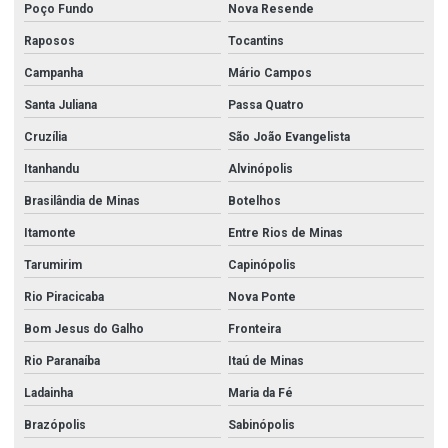
Poço Fundo
Nova Resende
Valvula gaveta inox
Raposos
Tocantins
Válvula globo 2
Campanha
Mário Campos
Válvula globo 2 1 2
Santa Juliana
Passa Quatro
Válvula globo 3
Cruzília
São João Evangelista
Válvula globo em aço inox
Itanhandu
Alvinópolis
Válvula globo angular
Brasilândia de Minas
Botelhos
Válvula globo angular 2 1 2
Itamonte
Entre Rios de Minas
Válvula globo para hidrante
Tarumirim
Capinópolis
Válvula retenção horizontal
Rio Piracicaba
Nova Ponte
Valvula de retenção inox
Bom Jesus do Galho
Fronteira
Rio Paranaíba
Itaú de Minas
Válvula retenção portinhola
Ladainha
Maria da Fé
Válvula retenção vertical
Brazópolis
Sabinópolis
Válvula solenóide 24v