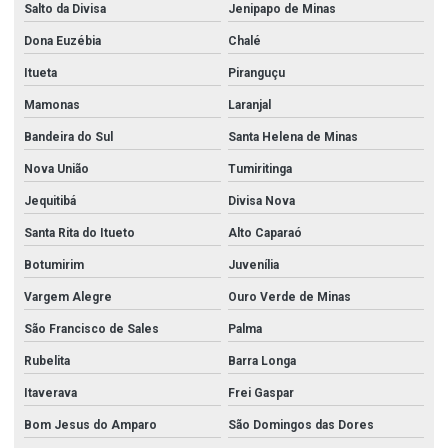
Salto da Divisa
Jenipapo de Minas
Dona Euzébia
Chalé
Itueta
Piranguçu
Mamonas
Laranjal
Bandeira do Sul
Santa Helena de Minas
Nova União
Tumiritinga
Jequitibá
Divisa Nova
Santa Rita do Itueto
Alto Caparaó
Botumirim
Juvenília
Vargem Alegre
Ouro Verde de Minas
São Francisco de Sales
Palma
Rubelita
Barra Longa
Itaverava
Frei Gaspar
Bom Jesus do Amparo
São Domingos das Dores