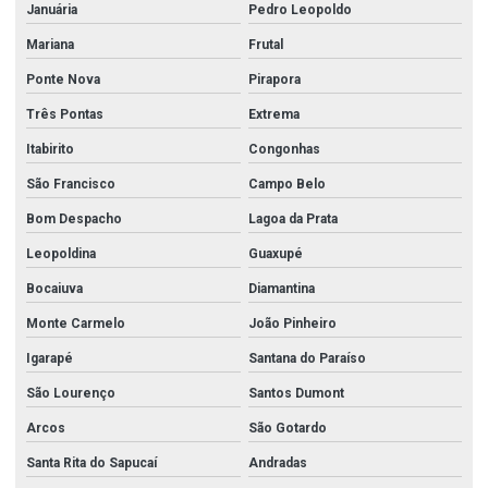
Niple galvanizado 2 1 2
Januária
Pedro Leopoldo
Niple galvanizado 2 polegada
Mariana
Frutal
Ponte Nova
Pirapora
Niple galvanizado 3
Três Pontas
Extrema
Peças para corrimão de inox
Itabirito
Congonhas
Perfil de acabamento em aço inoxidável
São Francisco
Campo Belo
Perfil em aço inox
Bom Despacho
Lagoa da Prata
Perfil de aço inoxidável
Leopoldina
Guaxupé
Perfil c inox
Bocaiuva
Diamantina
Perfil cantoneira aço inox
Monte Carmelo
João Pinheiro
Perfil i aço inox
Igarapé
Santana do Paraíso
Perfil i aço inox preço
São Lourenço
Santos Dumont
Perfil de inox
Arcos
São Gotardo
Perfil de inox quadrado
Santa Rita do Sapucaí
Andradas