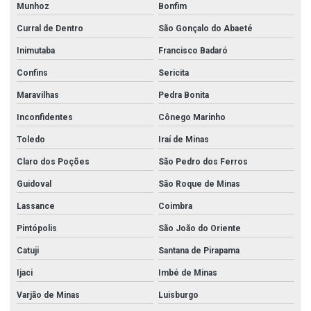
Munhoz
Bonfim
Curral de Dentro
São Gonçalo do Abaeté
Inimutaba
Francisco Badaró
Confins
Sericita
Maravilhas
Pedra Bonita
Inconfidentes
Cônego Marinho
Toledo
Iraí de Minas
Claro dos Poções
São Pedro dos Ferros
Guidoval
São Roque de Minas
Lassance
Coimbra
Pintópolis
São João do Oriente
Catuji
Santana de Pirapama
Ijaci
Imbé de Minas
Varjão de Minas
Luisburgo