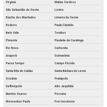
Virgínia
Matias Cardoso
São Sebastião do Oeste
Lontra
Riacho dos Machados
Limeira do Oeste
Rodeiro
Paula Cândido
Belo Vale
Tombos
Pimenta
Piedade de Caratinga
Rio Novo
Carbonita
Araporã
Guimarânia
Passa Tempo
Campo Florido
Santa Rita de Caldas
Santa Bárbara do Leste
Orizânia
Pratápolis
Delfinópolis
Alto Jequitibá
Martins Soares
Pocrane
Monsenhor Paulo
Frei Inocêncio