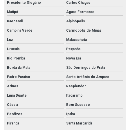
Valvula borboleta em aço inox
Presidente Olegário
Carlos Chagas
Válvula borboleta sanitária
Matipó
Águas Formosas
Baependi
Alpinópolis
Válvula borboleta wafer
Campina Verde
Carmópolis de Minas
Válvula esfera 3 vias
Luz
Malacacheta
Válvula esfera monobloco
Urucuia
Peçanha
Válvula esfera tripartida
Rio Pomba
Nova Era
Válvula flangeada inox
Borda da Mata
São Domingos do Prata
Válvula gaveta 2 1 2
Padre Paraíso
Santo Antônio do Amparo
Válvula gaveta 3
Arinos
Resplendor
Válvula gaveta 3 polegadas
Lima Duarte
Itacarambi
Válvula gaveta 4
Cássia
Bom Sucesso
Válvula gaveta 6 polegadas
Perdizes
Ipaba
Válvula gaveta flangeada
Piranga
Santa Margarida