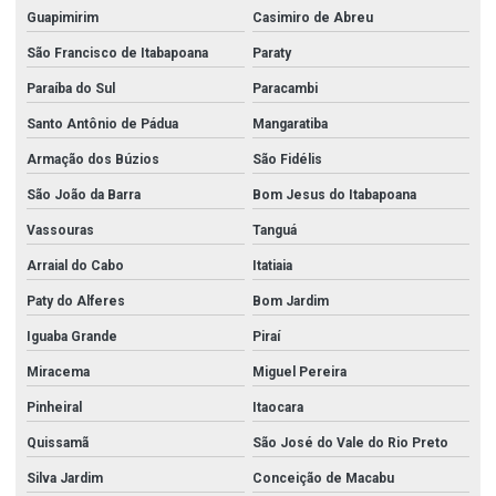
Conexões forjadas alta pressão
Guapimirim
Casimiro de Abreu
Conexões galvanizadas
São Francisco de Itabapoana
Paraty
Paraíba do Sul
Paracambi
Conexões galvanizadas em go
Santo Antônio de Pádua
Mangaratiba
Conexões galvanizadas em goiânia
Armação dos Búzios
São Fidélis
Conexões galvanizadas em goiânia go
São João da Barra
Bom Jesus do Itabapoana
Conexões galvanizadas em goiás
Vassouras
Tanguá
Conexões grooved
Arraial do Cabo
Itatiaia
Conexões inox
Paty do Alferes
Bom Jardim
Conexões inox roscadas
Iguaba Grande
Piraí
Conexões sanitárias
Miracema
Miguel Pereira
Conexões sanitarias em aço inox
Pinheiral
Itaocara
Conexões para tubos de aço carbono
Quissamã
São José do Vale do Rio Preto
Conexões tubulares aço carbono
Silva Jardim
Conceição de Macabu