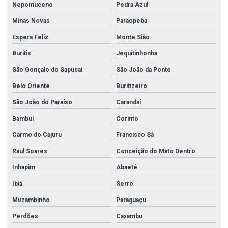
Nepomuceno
Pedra Azul
Tubo retangular aço inox preço
Minas Novas
Paraopeba
Tubos de aço carbono
Espera Feliz
Monte Sião
Tubos de aço carbono a 106
Buritis
Jequitinhonha
Tubos de aço carbono a 53
São Gonçalo do Sapucaí
São João da Ponte
Tubos de aço carbono api 5l
Belo Oriente
Buritizeiro
Tubos de aço carbono com costura
São João do Paraíso
Carandaí
Bambuí
Corinto
Tubos de aço carbono sem costura
Carmo do Cajuru
Francisco Sá
Tubos de aço carbono din 2440
Raul Soares
Conceição do Mato Dentro
Tubos de aço carbono nbr 5580
Inhapim
Abaeté
Tubos de aço carbono nbr 5590
Ibiá
Serro
Tubos e conexão inox
Muzambinho
Paraguaçu
Tubos e conexões em aço inox
Perdões
Caxambu
Tubos e conexões sanitárias