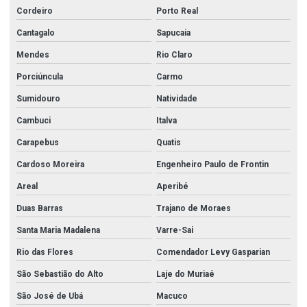
Cordeiro
Porto Real
Conexões tubulares aço inox
Cantagalo
Sapucaia
Conexões tubulares inox
Mendes
Rio Claro
Conexões tupy
Porciúncula
Carmo
Conexões tupy bsp
Sumidouro
Natividade
Cotovelo galvanizado
Cambuci
Italva
Cotovelo galvanizado 1
Carapebus
Quatis
Cotovelo galvanizado 2
Cardoso Moreira
Engenheiro Paulo de Frontin
Cotovelo galvanizado 2 1 2
Areal
Aperibé
Cruzeta aço carbono
Duas Barras
Trajano de Moraes
Curva aço carbono
Santa Maria Madalena
Varre-Sai
Rio das Flores
Comendador Levy Gasparian
Distribuidora de aço inox
São Sebastião do Alto
Laje do Muriaé
Distribuidora de tubos de aço inox
São José de Ubá
Macuco
Empresas de aço inox