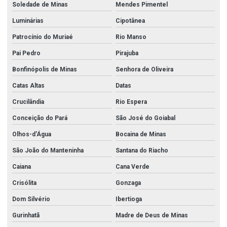
Soledade de Minas
Mendes Pimentel
Luminárias
Cipotânea
Patrocínio do Muriaé
Rio Manso
Pai Pedro
Pirajuba
Bonfinópolis de Minas
Senhora de Oliveira
Catas Altas
Datas
Crucilândia
Rio Espera
Conceição do Pará
São José do Goiabal
Olhos-d'Água
Bocaina de Minas
São João do Manteninha
Santana do Riacho
Caiana
Cana Verde
Crisólita
Gonzaga
Dom Silvério
Ibertioga
Gurinhatã
Madre de Deus de Minas