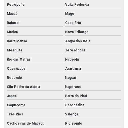
Chapa aço inox preço
Petrópolis
Volta Redonda
Chapa inox 430 preço
Macaé
Magé
Chapa perfurada inox 5mm
Itaboraí
Cabo Frio
Chapas de aço inox
Maricá
Nova Friburgo
Barra Mansa
Angra dos Reis
Comercio de aço inox
Mesquita
Teresópolis
Conexão flange
Rio das Ostras
Nilópolis
Conexões em aço carbono
Queimados
Araruama
Conexões de aço inox
Resende
Itaguaí
Conexões de aço inox 304
São Pedro da Aldeia
Itaperuna
Conexões de aço inox 316
Japeri
Barra do Piraí
Conexões forjadas
Saquarema
Seropédica
Conexões forjadas aço carbono
Três Rios
Valença
Conexões forjadas aço inox
Cachoeiras de Macacu
Rio Bonito