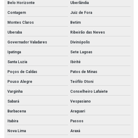
Belo Horizonte
Uberlândia
Equipamentos para combate a incêndio
Contagem
Juiz de Fora
Esguicho regulável
Montes Claros
Betim
Esguicho regulável 1 1 2
Uberaba
Ribeirão das Neves
Esguicho regulável 2 1 2
Governador Valadares
Divinópolis
Esguicho regulável para mangueira
Ipatinga
Sete Lagoas
Esguicho regulável para mangueira de incêndio
Santa Luzia
Ibirité
Poços de Caldas
Patos de Minas
Fábrica de acessórios para corrimão de inox
Pouso Alegre
Teófilo Otoni
Filtro y
Varginha
Conselheiro Lafaiete
Filtro y 2
Sabará
Vespasiano
Filtro y aço carbono
Barbacena
Araguari
Filtro y flangeado
Itabira
Passos
Flange aço carbono
Nova Lima
Araxá
Flange inox