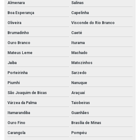
Almenara
Salinas
Perfil de inox u
Boa Esperança
Capelinha
Perfil u aço inox 304
Oliveira
Visconde do Rio Branco
Perfil u de aço inoxidavel
Brumadinho
Caeté
Perfil u dobrado inox
Ouro Branco
Iturama
Perfil u dobrado inox 304
Mateus Leme
Machado
Perfil u inox
Jaíba
Matozinhos
Preço aço inoxidável
Porteirinha
Sarzedo
Redução aço carbono
Piumhi
Nanuque
Registro angular hidrante
São Joaquim de Bicas
Araçuaí
Registro globo hidrante
Várzea da Palma
Taiobeiras
Itamarandiba
Guanhães
Registro hidrante
Ouro Fino
Brasília de Minas
Registro hidrante 2 1 2
Carangola
Pompéu
Tampão aço carbono