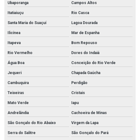
Ubaporanga
Campos Altos
Válvulas esfera
Itatiaiuçu
Rio Casca
Valvulas de esfera em aço inox
Santa Maria do Suaçuí
Lagoa Dourada
Vávula de retenção horizontal inox
Ilicínea
Mar de Espanha
Itapeva
Bom Repouso
Rio Vermelho
Dores do Indaiá
Água Boa
Conceição do Rio Verde
Jequeri
Chapada Gaúcha
Cambuquira
Perdigão
Teixeiras
Cristais
Mato Verde
Iapu
Andrelândia
Cachoeira de Minas
São Gonçalo do Rio Abaixo
Virgem da Lapa
Serra do Salitre
São Gonçalo do Pará