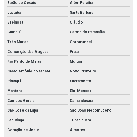
Barão de Cocais
Além Paraíba
Tampão corrente
Juatuba
Santa Bárbara
Tee aço carbono
Espinosa
Cláudio
Tipos de aço inox
Cambuí
Carmo do Paranaíba
Tubo de aço inox 304
Três Marias
Coromandel
Tubo de aço inox 304 preço
Conceição das Alagoas
Prata
Tubo de aço inox 304l
Rio Pardo de Minas
Mutum
Tubo de aço inox 316
Santo Antônio do Monte
Novo Cruzeiro
Tubo aço inox 316l
Pitangui
Sacramento
Mantena
Elói Mendes
Tubo aço inox polido preço
Campos Gerais
Camanducaia
Tubo aço inox preço
São José da Lapa
São João Nepomuceno
Tubo inox preço
Jacutinga
Tupaciguara
Tubo mecanico aço inox 316
Coração de Jesus
Aimorés
Tubo quadrado aço inox preço