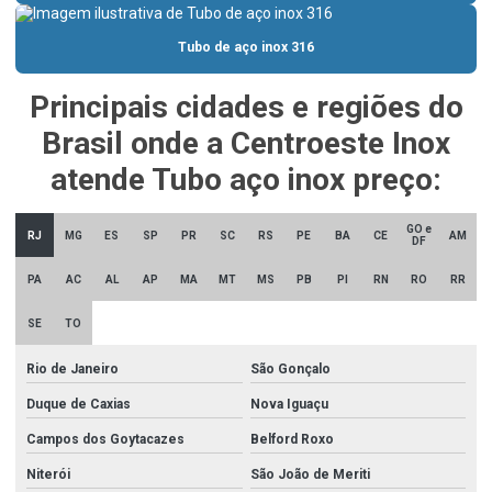
Bomba incêndio 10cv
Tubo de aço inox 316
Bomba incêndio 7 5 cv
Principais cidades e regiões do
Cantoneira aço inox 316
Brasil onde a Centroeste Inox
Cantoneira inox
atende Tubo aço inox preço:
Cantoneira inox 304 preço
Cantoneira inox dobrada
GO e
RJ
MG
ES
SP
PR
SC
RS
PE
BA
CE
AM
DF
Cantoneira inox preço
PA
AC
AL
AP
MA
MT
MS
PB
PI
RN
RO
RR
Chapa de aço inox 304
SE
TO
Chapa de aço inox 304l
Rio de Janeiro
São Gonçalo
Chapa de aço inox 316
Duque de Caxias
Nova Iguaçu
Chapa de aço inox 430
Campos dos Goytacazes
Belford Roxo
Chapa de aço inox 430 escovado
Niterói
São João de Meriti