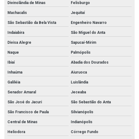
Divinolândia de Minas
Felisburgo
Machacalis
Jequitaí
São Sebastião da Bela Vista
Engenheiro Navarro
Indaiabira
São Miguel do Anta
Divisa Alegre
Sapucaí-Mirim
Naque
Palmópolis
Ibiaí
Abadia dos Dourados
Inhaúma
Aiuruoca
Galiléia
Luislândia
Senador Amaral
Jeceaba
São José do Jacuri
São Sebastião do Anta
São Francisco de Paula
Silvianópolis
Central de Minas
Indianópolis
Heliodora
Córrego Fundo