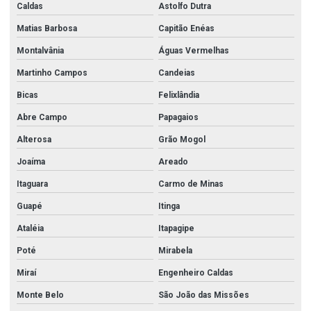
Caldas
Astolfo Dutra
Válvula solenóide 24v 1
Matias Barbosa
Capitão Enéas
Válvula solenóide 24v 1 2
Montalvânia
Águas Vermelhas
Válvula solenóide 24v 3 4
Martinho Campos
Candeias
Válvula solenóide 24v para água
Bicas
Felixlândia
Válvula wafer
Abre Campo
Papagaios
Válvula wafer 3
Alterosa
Grão Mogol
Válvula wafer 4
Joaíma
Areado
Válvula wafer 6
Itaguara
Carmo de Minas
Guapé
Itinga
Válvula wafer borboleta
Ataléia
Itapagipe
Válvula wafer inox
Poté
Mirabela
Válvulas aço carbono
Miraí
Engenheiro Caldas
Valvulas em aço inox
Monte Belo
São João das Missões
Valvulas e conexões em aço inox